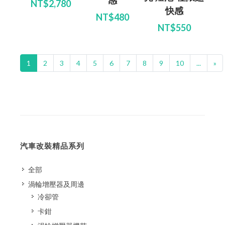
感
NT$2,780
快感
NT$480
NT$550
1
2
3
4
5
6
7
8
9
10
...
»
汽車改裝精品系列
全部
渦輪增壓器及周邊
冷卻管
卡鉗