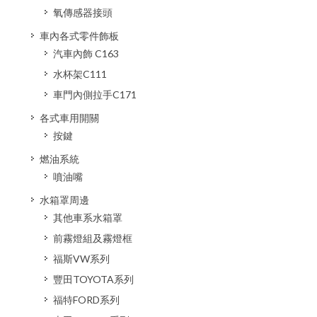
氧傳感器接頭
車內各式零件飾板
汽車內飾 C163
水杯架C111
車門內側拉手C171
各式車用開關
按鍵
燃油系統
噴油嘴
水箱罩周邊
其他車系水箱罩
前霧燈組及霧燈框
福斯VW系列
豐田TOYOTA系列
福特FORD系列