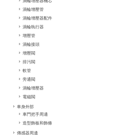
渦輪增壓器機芯
渦輪增壓管
渦輪增壓器配件
渦輪執行器
增壓管
渦輪接頭
增壓閥
排污閥
軟管
旁通閥
渦輪增壓器
電磁閥
車身外部
車門把手周邊
造型飾板和飾條
傳感器周邊