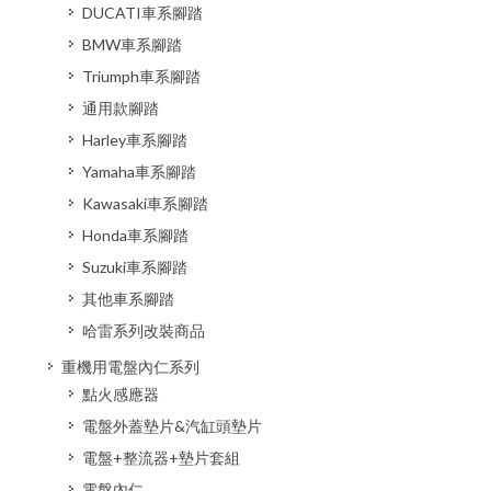
DUCATI車系腳踏
BMW車系腳踏
Triumph車系腳踏
通用款腳踏
Harley車系腳踏
Yamaha車系腳踏
Kawasaki車系腳踏
Honda車系腳踏
Suzuki車系腳踏
其他車系腳踏
哈雷系列改裝商品
重機用電盤內仁系列
點火感應器
電盤外蓋墊片&汽缸頭墊片
電盤+整流器+墊片套組
電盤內仁