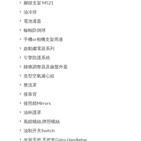
腳踏支架 M521
油冷排
電池邊蓋
輪軸防倒球
手機or相機支架周邊
啟動繼電器系列
引擎防護系統
鏈條調整器及齒盤外蓋
造型空氣濾心組
整流罩
後靠背
後照鏡Mirrors
油杯護罩
風鏡螺絲,牌照螺絲
油制开关Switch
改裝手把,手把套Grips,Handlebar