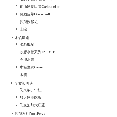
化油器接口管Carburetor
傳動皮帶Drive Belt
腳踏後移組
土除
水箱周邊
水箱風扇
矽膠水管系列 M504-B
冷卻水壺
水箱護網Guard
水箱
側支架周邊
側支架、中柱
加大煞車踏板
側支架加大底座
腳踏系列FootPegs