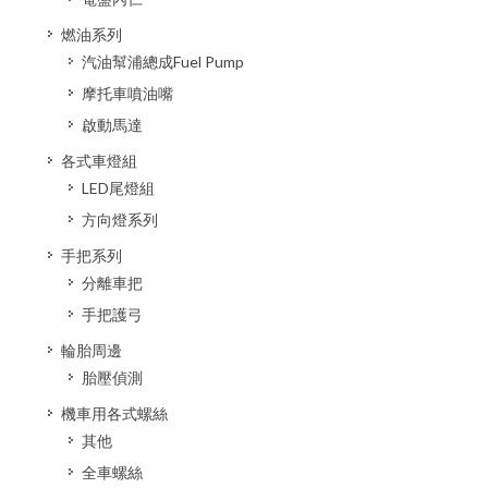
燃油系列
汽油幫浦總成Fuel Pump
摩托車噴油嘴
啟動馬達
各式車燈組
LED尾燈組
方向燈系列
手把系列
分離車把
手把護弓
輪胎周邊
胎壓偵測
機車用各式螺絲
其他
全車螺絲