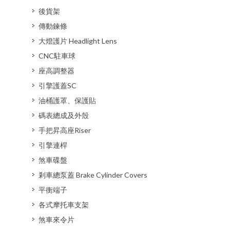
後貨架
傳動鍊條
大燈護片 Headlight Lens
CNC駐車球
座高調整器
引擎護蓋SC
油桶護罩、保護貼
碼表總成及外殼
手把昇高座Riser
引擎連桿
煞車碟盤
剎車總泵蓋 Brake Cylinder Covers
平衡端子
各式摩托車支架
煞車來令片