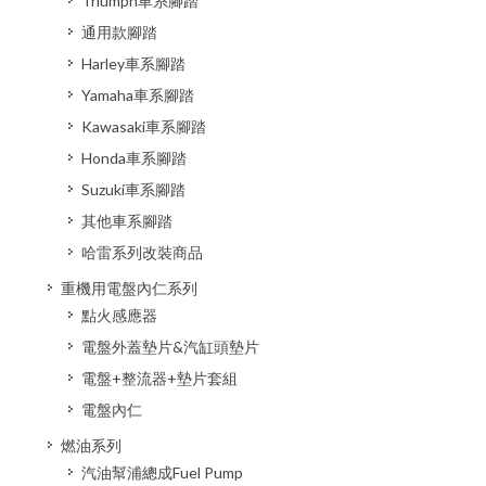
Triumph車系腳踏
通用款腳踏
Harley車系腳踏
Yamaha車系腳踏
Kawasaki車系腳踏
Honda車系腳踏
Suzuki車系腳踏
其他車系腳踏
哈雷系列改裝商品
重機用電盤內仁系列
點火感應器
電盤外蓋墊片&汽缸頭墊片
電盤+整流器+墊片套組
電盤內仁
燃油系列
汽油幫浦總成Fuel Pump