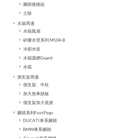
腳踏後移組
土除
水箱周邊
水箱風扇
矽膠水管系列 M504-B
冷卻水壺
水箱護網Guard
水箱
側支架周邊
側支架、中柱
加大煞車踏板
側支架加大底座
腳踏系列FootPegs
DUCATI車系腳踏
BMW車系腳踏