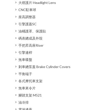
大燈護片 Headlight Lens
CNC駐車球
座高調整器
引擎護蓋SC
油桶護罩、保護貼
碼表總成及外殼
手把昇高座Riser
引擎連桿
煞車碟盤
剎車總泵蓋 Brake Cylinder Covers
平衡端子
各式摩托車支架
煞車來令片
腳踏支架 M521
油冷排
電池邊蓋