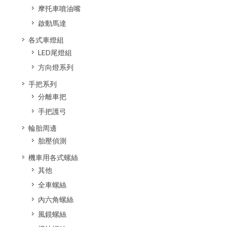
摩托車噴油嘴
啟動馬達
各式車燈組
LED尾燈組
方向燈系列
手把系列
分離車把
手把護弓
輪胎周邊
胎壓偵測
機車用各式螺絲
其他
全車螺絲
內六角螺絲
風鏡螺絲