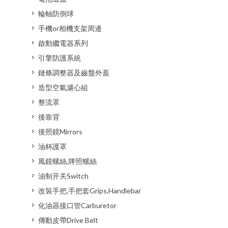
輪軸防倒球
手機or相機支架周邊
啟動繼電器系列
引擎防護系統
鏈條調整器及齒盤外蓋
造型空氣濾心組
整流罩
後靠背
後照鏡Mirrors
油杯護罩
風鏡螺絲,牌照螺絲
油制开关Switch
改裝手把,手把套Grips,Handlebar
化油器接口管Carburetor
傳動皮帶Drive Belt