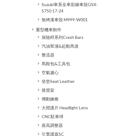
Suzuki車系全車彩繪車殼GSX-
S750 17-24
無烤漆車殼 M999-W001
重型機車附件
保險桿系列Crash Bars
汽油幫浦&起動馬達
整流器
馬鞍包&工具包
空氣濾心
坐垫Seat Leather
後貨架
傳動鍊條
大燈護片 Headlight Lens
CNC駐車球
座高調整器
引擎護蓋SC