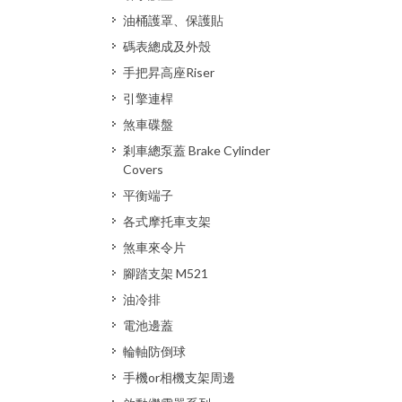
油桶護罩、保護貼
碼表總成及外殼
手把昇高座Riser
引擎連桿
煞車碟盤
剎車總泵蓋 Brake Cylinder
Covers
平衡端子
各式摩托車支架
煞車來令片
腳踏支架 M521
油冷排
電池邊蓋
輪軸防倒球
手機or相機支架周邊