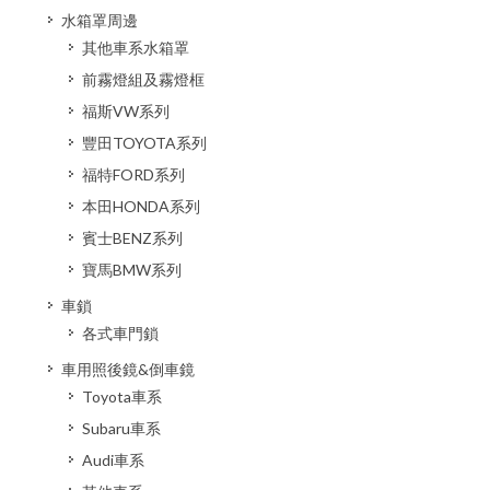
水箱罩周邊
其他車系水箱罩
前霧燈組及霧燈框
福斯VW系列
豐田TOYOTA系列
福特FORD系列
本田HONDA系列
賓士BENZ系列
寶馬BMW系列
車鎖
各式車門鎖
車用照後鏡&倒車鏡
Toyota車系
Subaru車系
Audi車系