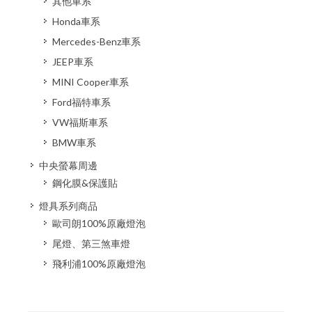
其他車系
Honda車系
Mercedes-Benz車系
JEEP車系
MINI Cooper車系
Ford福特車系
VW福斯車系
BMW車系
中央螢幕周邊
鋼化膜&保護貼
燈具系列商品
歐司朗100%原廠燈泡
尾燈、第三煞車燈
飛利浦100%原廠燈泡