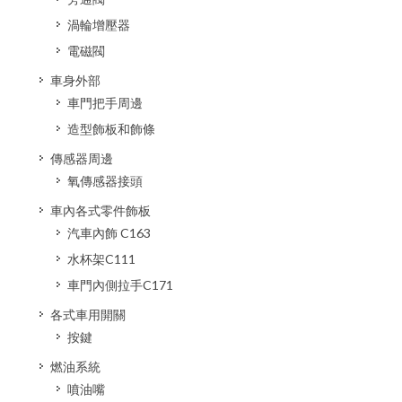
渦輪增壓器
電磁閥
車身外部
車門把手周邊
造型飾板和飾條
傳感器周邊
氧傳感器接頭
車內各式零件飾板
汽車內飾 C163
水杯架C111
車門內側拉手C171
各式車用開關
按鍵
燃油系統
噴油嘴