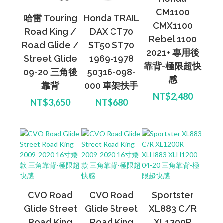
CM1100
哈雷 Touring
Honda TRAIL
CMX1100
Road King /
DAX CT70
Rebel 1100
Road Glide /
ST50 ST70
2021+ 專用後
Street Glide
1969-1978
靠背-極限超快
09-20 三角後
50316-098-
感
靠背
000 車架扶手
NT$2,480
NT$3,650
NT$680
CVO Road
CVO Road
Sportster
Glide Street
Glide Street
XL883 C/R
Road King
Road King
XL1200R