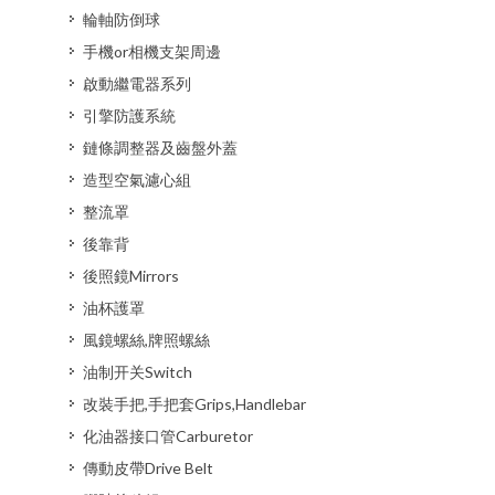
輪軸防倒球
手機or相機支架周邊
啟動繼電器系列
引擎防護系統
鏈條調整器及齒盤外蓋
造型空氣濾心組
整流罩
後靠背
後照鏡Mirrors
油杯護罩
風鏡螺絲,牌照螺絲
油制开关Switch
改裝手把,手把套Grips,Handlebar
化油器接口管Carburetor
傳動皮帶Drive Belt