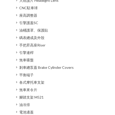
大燈護片 Headlight Lens
CNC駐車球
座高調整器
引擎護蓋SC
油桶護罩、保護貼
碼表總成及外殼
手把昇高座Riser
引擎連桿
煞車碟盤
剎車總泵蓋 Brake Cylinder Covers
平衡端子
各式摩托車支架
煞車來令片
腳踏支架 M521
油冷排
電池邊蓋