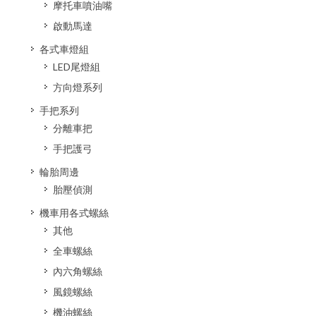
摩托車噴油嘴
啟動馬達
各式車燈組
LED尾燈組
方向燈系列
手把系列
分離車把
手把護弓
輪胎周邊
胎壓偵測
機車用各式螺絲
其他
全車螺絲
內六角螺絲
風鏡螺絲
機油螺絲