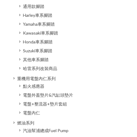
通用款腳踏
Harley車系腳踏
Yamaha車系腳踏
Kawasaki車系腳踏
Honda車系腳踏
Suzuki車系腳踏
其他車系腳踏
哈雷系列改裝商品
重機用電盤內仁系列
點火感應器
電盤外蓋墊片&汽缸頭墊片
電盤+整流器+墊片套組
電盤內仁
燃油系列
汽油幫浦總成Fuel Pump