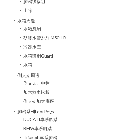
腳踏後移組
土除
水箱周邊
水箱風扇
矽膠水管系列 M504-B
冷卻水壺
水箱護網Guard
水箱
側支架周邊
側支架、中柱
加大煞車踏板
側支架加大底座
腳踏系列FootPegs
DUCATI車系腳踏
BMW車系腳踏
Triumph車系腳踏