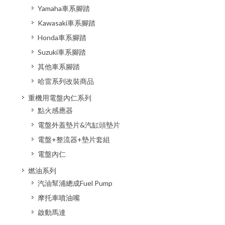
Yamaha車系腳踏
Kawasaki車系腳踏
Honda車系腳踏
Suzuki車系腳踏
其他車系腳踏
哈雷系列改裝商品
重機用電盤內仁系列
點火感應器
電盤外蓋墊片&汽缸頭墊片
電盤+整流器+墊片套組
電盤內仁
燃油系列
汽油幫浦總成Fuel Pump
摩托車噴油嘴
啟動馬達