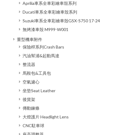
Aprilia車系全車彩繪車殼系列
Ducati車系全車彩繪車殼系列
Suzuki車系全車彩繪車殼GSX-S750 17-24
無烤漆車殼 M999-W001
重型機車附件
保險桿系列Crash Bars
汽油幫浦&起動馬達
整流器
馬鞍包&工具包
空氣濾心
坐垫Seat Leather
後貨架
傳動鍊條
大燈護片 Headlight Lens
CNC駐車球
座高調整器