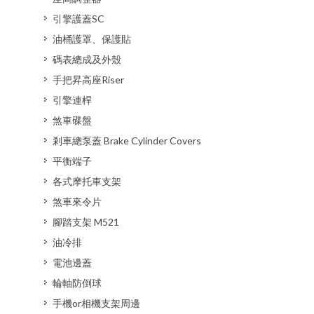
引擎護蓋SC
油桶護罩、保護貼
碼表總成及外殼
手把昇高座Riser
引擎連桿
煞車碟盤
剎車總泵蓋 Brake Cylinder Covers
平衡端子
各式摩托車支架
煞車來令片
腳踏支架 M521
油冷排
電池邊蓋
輪軸防倒球
手機or相機支架周邊