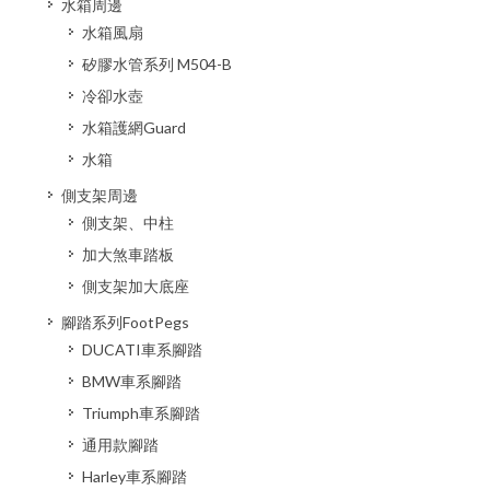
水箱周邊
水箱風扇
矽膠水管系列 M504-B
冷卻水壺
水箱護網Guard
水箱
側支架周邊
側支架、中柱
加大煞車踏板
側支架加大底座
腳踏系列FootPegs
DUCATI車系腳踏
BMW車系腳踏
Triumph車系腳踏
通用款腳踏
Harley車系腳踏