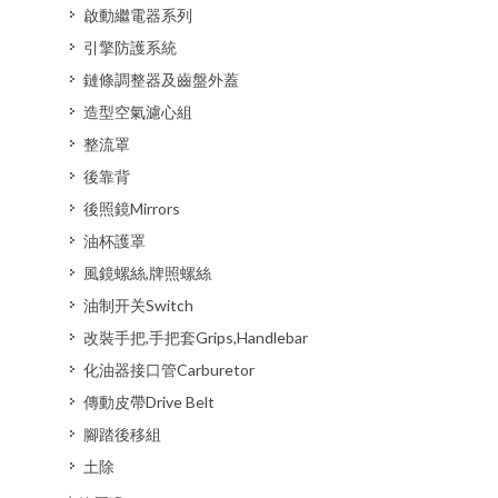
啟動繼電器系列
引擎防護系統
鏈條調整器及齒盤外蓋
造型空氣濾心組
整流罩
後靠背
後照鏡Mirrors
油杯護罩
風鏡螺絲,牌照螺絲
油制开关Switch
改裝手把,手把套Grips,Handlebar
化油器接口管Carburetor
傳動皮帶Drive Belt
腳踏後移組
土除