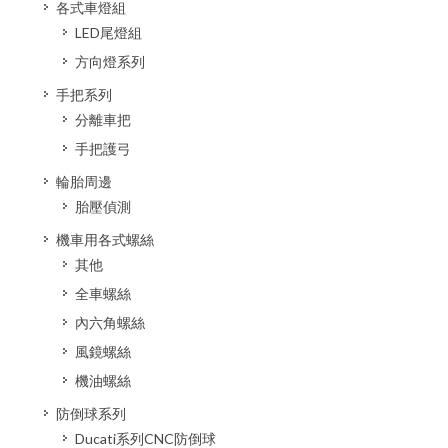
各式車燈組
LED尾燈組
方向燈系列
手把系列
分離車把
手把護弓
輪胎周邊
胎壓偵測
機車用各式螺絲
其他
全車螺絲
內六角螺絲
風鏡螺絲
機油螺絲
防倒球系列
Ducati系列CNC防倒球