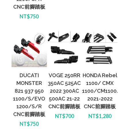
CNC前腳踏板
NT$750
DUCATI
VOGE 250RR
HONDA Rebel
MONSTER
350AC 525AC
1100/ CMX
821 937 950
2022 300AC
1100/CM1100/DC
1100/S/EVO
500AC 21-22
2021-2022
1200/S/R
CNC前腳踏板
CNC前腳踏板
CNC前腳踏板
NT$700
NT$1,280
NT$750