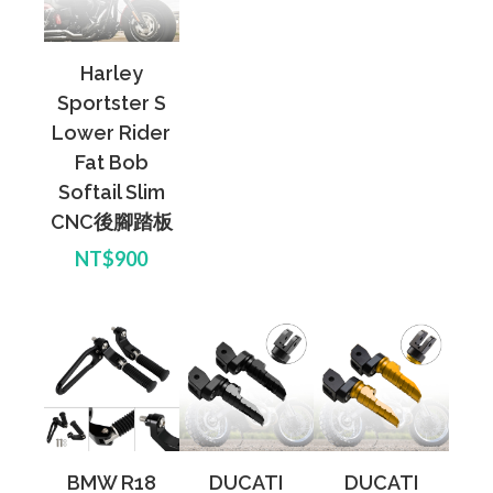
Harley
Sportster S
Lower Rider
Fat Bob
Softail Slim
CNC後腳踏板
NT$900
BMW R18
DUCATI
DUCATI