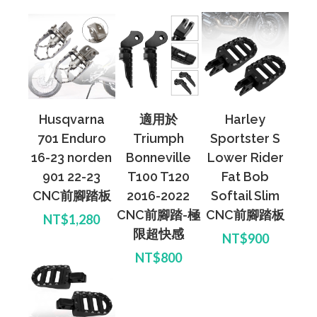
Husqvarna
適用於
Harley
701 Enduro
Triumph
Sportster S
16-23 norden
Bonneville
Lower Rider
901 22-23
T100 T120
Fat Bob
CNC前腳踏板
2016-2022
Softail Slim
CNC前腳踏-極
CNC前腳踏板
NT$1,280
限超快感
NT$900
NT$800