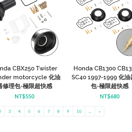
nda CBX250 Twister
Honda CB1300 CB1
inder motorcycle 化油
SC40 1997-1999 
器修理包-極限超快感
包-極限超快感
NT$550
NT$680
2
3
4
5
6
7
8
9
10
...
»