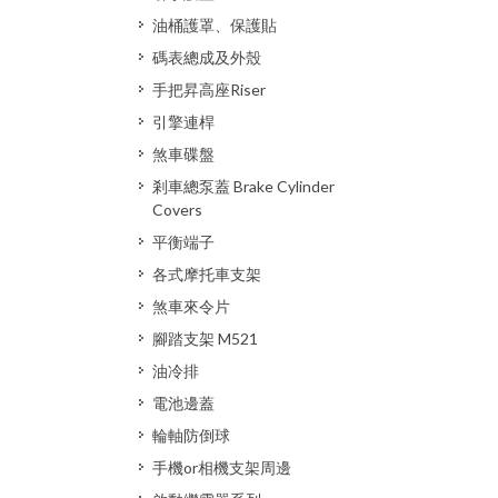
油桶護罩、保護貼
碼表總成及外殼
手把昇高座Riser
引擎連桿
煞車碟盤
剎車總泵蓋 Brake Cylinder
Covers
平衡端子
各式摩托車支架
煞車來令片
腳踏支架 M521
油冷排
電池邊蓋
輪軸防倒球
手機or相機支架周邊