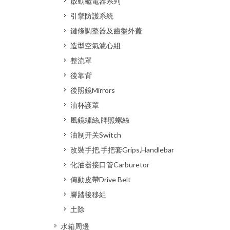
啟動繼電器系列
引擎防護系統
鏈條調整器及齒盤外蓋
造型空氣濾心組
整流罩
後靠背
後照鏡Mirrors
油杯護罩
風鏡螺絲,牌照螺絲
油制开关Switch
改裝手把,手把套Grips,Handlebar
化油器接口管Carburetor
傳動皮帶Drive Belt
腳踏後移組
土除
水箱周邊