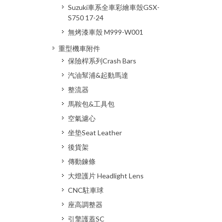
Suzuki車系全車彩繪車殼GSX-
S750 17-24
無烤漆車殼 M999-W001
重型機車附件
保險桿系列Crash Bars
汽油幫浦&起動馬達
整流器
馬鞍包&工具包
空氣濾心
坐垫Seat Leather
後貨架
傳動鍊條
大燈護片 Headlight Lens
CNC駐車球
座高調整器
引擎護蓋SC