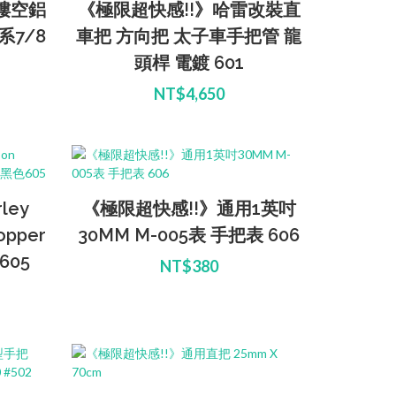
C摟空鋁
《極限超快感!!》哈雷改裝直
7/8
車把 方向把 太子車手把管 龍
頭桿 電鍍 601
NT$4,650
ley
《極限超快感!!》通用1英吋
opper
30MM M-005表 手把表 606
605
NT$380