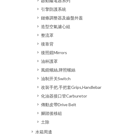
啟動繼電器系列
引擎防護系統
鏈條調整器及齒盤外蓋
造型空氣濾心組
整流罩
後靠背
後照鏡Mirrors
油杯護罩
風鏡螺絲,牌照螺絲
油制开关Switch
改裝手把,手把套Grips,Handlebar
化油器接口管Carburetor
傳動皮帶Drive Belt
腳踏後移組
土除
水箱周邊