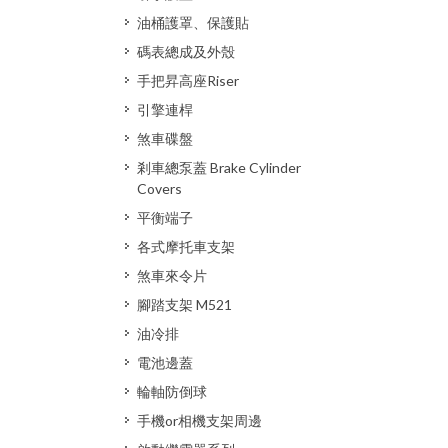
油桶護罩、保護貼
碼表總成及外殼
手把昇高座Riser
引擎連桿
煞車碟盤
剎車總泵蓋 Brake Cylinder
Covers
平衡端子
各式摩托車支架
煞車來令片
腳踏支架 M521
油冷排
電池邊蓋
輪軸防倒球
手機or相機支架周邊