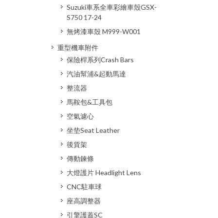
Suzuki車系全車彩繪車殼GSX-
S750 17-24
無烤漆車殼 M999-W001
重型機車附件
保險桿系列Crash Bars
汽油幫浦&起動馬達
整流器
馬鞍包&工具包
空氣濾心
坐垫Seat Leather
後貨架
傳動鍊條
大燈護片 Headlight Lens
CNC駐車球
座高調整器
引擎護蓋SC