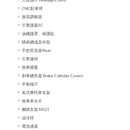
CNC駐車球
座高調整器
引擎護蓋SC
油桶護罩、保護貼
碼表總成及外殼
手把昇高座Riser
引擎連桿
煞車碟盤
剎車總泵蓋 Brake Cylinder Covers
平衡端子
各式摩托車支架
煞車來令片
腳踏支架 M521
油冷排
電池邊蓋