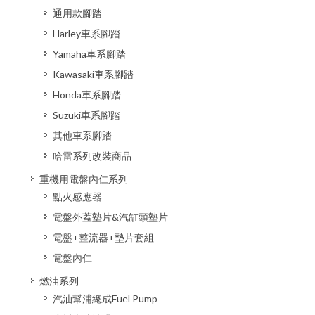
通用款腳踏
Harley車系腳踏
Yamaha車系腳踏
Kawasaki車系腳踏
Honda車系腳踏
Suzuki車系腳踏
其他車系腳踏
哈雷系列改裝商品
重機用電盤內仁系列
點火感應器
電盤外蓋墊片&汽缸頭墊片
電盤+整流器+墊片套組
電盤內仁
燃油系列
汽油幫浦總成Fuel Pump