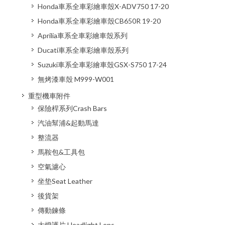
Honda車系全車彩繪車殼X-ADV750 17-20
Honda車系全車彩繪車殼CB650R 19-20
Aprilia車系全車彩繪車殼系列
Ducati車系全車彩繪車殼系列
Suzuki車系全車彩繪車殼GSX-S750 17-24
無烤漆車殼 M999-W001
重型機車附件
保險桿系列Crash Bars
汽油幫浦&起動馬達
整流器
馬鞍包&工具包
空氣濾心
坐垫Seat Leather
後貨架
傳動鍊條
大燈護片 Headlight Lens