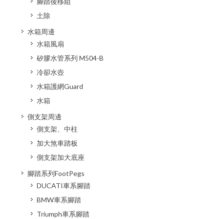
腳踏後移組
土除
水箱周邊
水箱風扇
矽膠水管系列 M504-B
冷卻水壺
水箱護網Guard
水箱
側支架周邊
側支架、中柱
加大煞車踏板
側支架加大底座
腳踏系列FootPegs
DUCATI車系腳踏
BMW車系腳踏
Triumph車系腳踏