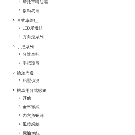
摩托車噴油嘴
啟動馬達
各式車燈組
LED尾燈組
方向燈系列
手把系列
分離車把
手把護弓
輪胎周邊
胎壓偵測
機車用各式螺絲
其他
全車螺絲
內六角螺絲
風鏡螺絲
機油螺絲