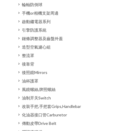
輪軸防倒球
手機or相機支架周邊
啟動繼電器系列
引擎防護系統
鏈條調整器及齒盤外蓋
造型空氣濾心組
整流罩
後靠背
後照鏡Mirrors
油杯護罩
風鏡螺絲,牌照螺絲
油制开关Switch
改裝手把,手把套Grips,Handlebar
化油器接口管Carburetor
傳動皮帶Drive Belt