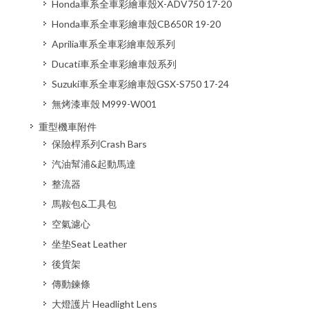
Honda車系全車彩繪車殼X-ADV750 17-20
Honda車系全車彩繪車殼CB650R 19-20
Aprilia車系全車彩繪車殼系列
Ducati車系全車彩繪車殼系列
Suzuki車系全車彩繪車殼GSX-S750 17-24
無烤漆車殼 M999-W001
重型機車附件
保險桿系列Crash Bars
汽油幫浦&起動馬達
整流器
馬鞍包&工具包
空氣濾心
坐垫Seat Leather
後貨架
傳動鍊條
大燈護片 Headlight Lens