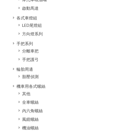
啟動馬達
各式車燈組
LED尾燈組
方向燈系列
手把系列
分離車把
手把護弓
輪胎周邊
胎壓偵測
機車用各式螺絲
其他
全車螺絲
內六角螺絲
風鏡螺絲
機油螺絲