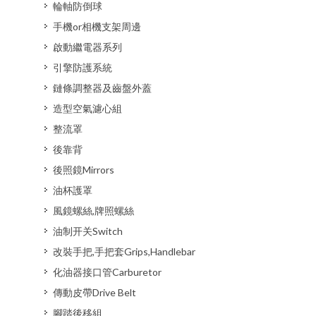
輪軸防倒球
手機or相機支架周邊
啟動繼電器系列
引擎防護系統
鏈條調整器及齒盤外蓋
造型空氣濾心組
整流罩
後靠背
後照鏡Mirrors
油杯護罩
風鏡螺絲,牌照螺絲
油制开关Switch
改裝手把,手把套Grips,Handlebar
化油器接口管Carburetor
傳動皮帶Drive Belt
腳踏後移組