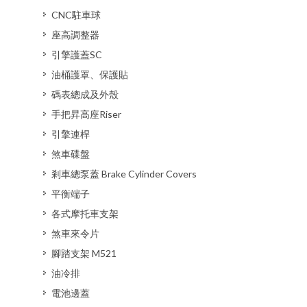
CNC駐車球
座高調整器
引擎護蓋SC
油桶護罩、保護貼
碼表總成及外殼
手把昇高座Riser
引擎連桿
煞車碟盤
剎車總泵蓋 Brake Cylinder Covers
平衡端子
各式摩托車支架
煞車來令片
腳踏支架 M521
油冷排
電池邊蓋