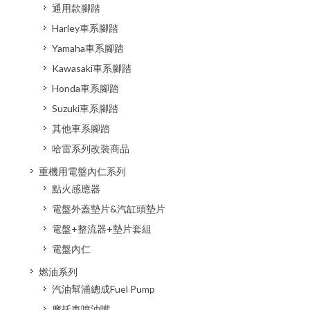
通用款腳踏
Harley車系腳踏
Yamaha車系腳踏
Kawasaki車系腳踏
Honda車系腳踏
Suzuki車系腳踏
其他車系腳踏
哈雷系列改裝商品
重機用電盤內仁系列
點火感應器
電盤外蓋墊片&汽缸頭墊片
電盤+整流器+墊片套組
電盤內仁
燃油系列
汽油幫浦總成Fuel Pump
摩托車噴油嘴