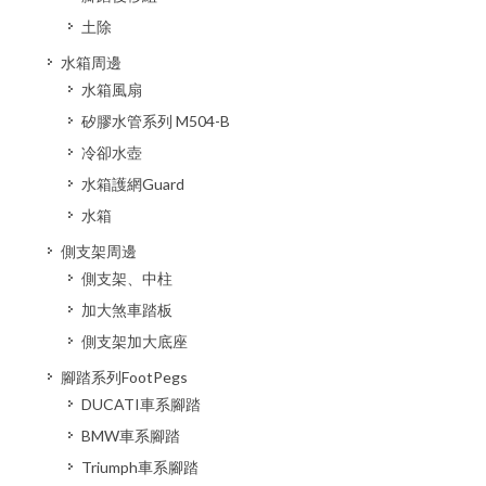
土除
水箱周邊
水箱風扇
矽膠水管系列 M504-B
冷卻水壺
水箱護網Guard
水箱
側支架周邊
側支架、中柱
加大煞車踏板
側支架加大底座
腳踏系列FootPegs
DUCATI車系腳踏
BMW車系腳踏
Triumph車系腳踏