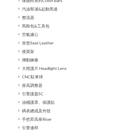
保險桿系列Crash Bars
汽油幫浦&起動馬達
整流器
馬鞍包&工具包
空氣濾心
坐垫Seat Leather
後貨架
傳動鍊條
大燈護片 Headlight Lens
CNC駐車球
座高調整器
引擎護蓋SC
油桶護罩、保護貼
碼表總成及外殼
手把昇高座Riser
引擎連桿