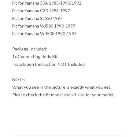
Fit for Yamaha 30A 1985/1990/1992
Fit for Yamaha C30 1993-1997
Fit for Yamaha SJ650 1997
Fit for Yamaha WJ500 1990-1997
Fit for Yamaha WR500 1990-1997
Package Included:
1x Connecting Rods Kit
Installation Instruction NOT Included
NOTE:
What you see in the picture is exactly what you get.
Please check the fit model and kit size for your model.