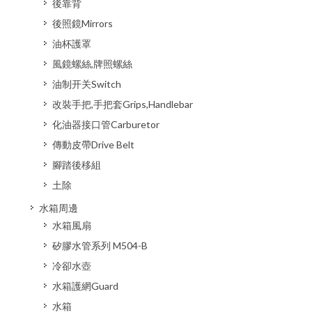
後靠背
後照鏡Mirrors
油杯護罩
風鏡螺絲,牌照螺絲
油制开关Switch
改裝手把,手把套Grips,Handlebar
化油器接口管Carburetor
傳動皮帶Drive Belt
腳踏後移組
土除
水箱周邊
水箱風扇
矽膠水管系列 M504-B
冷卻水壺
水箱護網Guard
水箱