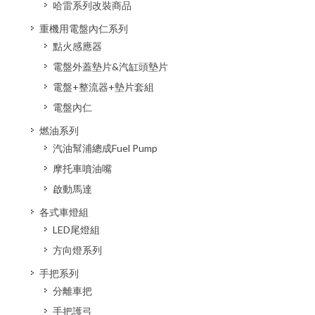
哈雷系列改裝商品
重機用電盤內仁系列
點火感應器
電盤外蓋墊片&汽缸頭墊片
電盤+整流器+墊片套組
電盤內仁
燃油系列
汽油幫浦總成Fuel Pump
摩托車噴油嘴
啟動馬達
各式車燈組
LED尾燈組
方向燈系列
手把系列
分離車把
手把護弓