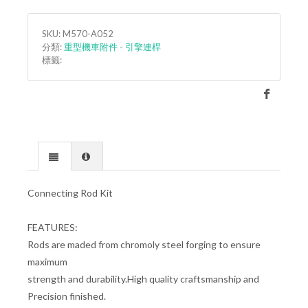
SKU: M570-A052
分類:
重型機車附件
-
引擎連桿
標籤:
Connecting Rod Kit
FEATURES:
Rods are maded from chromoly steel forging to ensure
maximum
strength and durability.High quality craftsmanship and
Precision finished.