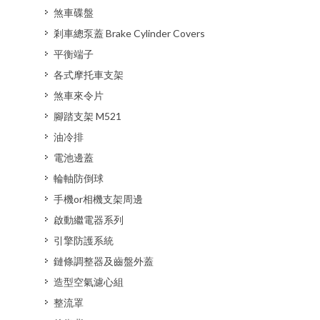
煞車碟盤
剎車總泵蓋 Brake Cylinder Covers
平衡端子
各式摩托車支架
煞車來令片
腳踏支架 M521
油冷排
電池邊蓋
輪軸防倒球
手機or相機支架周邊
啟動繼電器系列
引擎防護系統
鏈條調整器及齒盤外蓋
造型空氣濾心組
整流罩