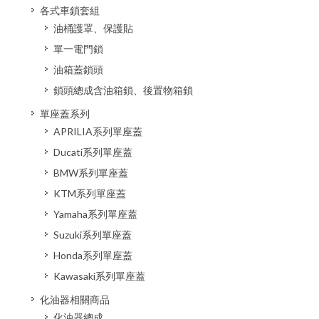
各式車鎖套組
油桶護罩、保護貼
單一電門鎖
油箱蓋鎖頭
鎖頭總成含油箱鎖、後置物箱鎖
單座蓋系列
APRILIA系列單座蓋
Ducati系列單座蓋
BMW系列單座蓋
KTM系列單座蓋
Yamaha系列單座蓋
Suzuki系列單座蓋
Honda系列單座蓋
Kawasaki系列單座蓋
化油器相關商品
化油器總成