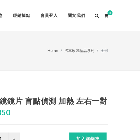
0
息
經銷據點
會員登入
關於我們
Home
汽車改裝精品系列
全部
鏡 照後鏡鏡片 盲點偵測 加熱 左右一對
850
加入購物車