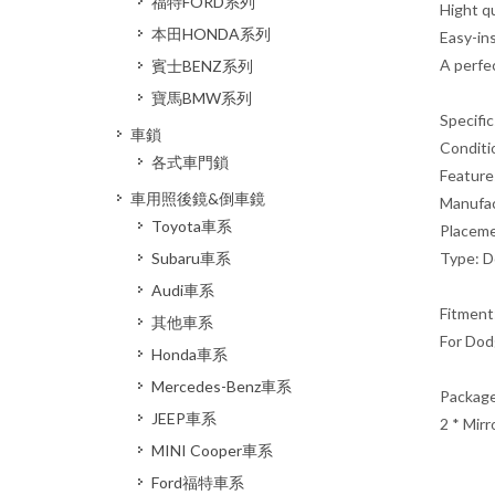
福特FORD系列
Hight q
本田HONDA系列
Easy-ins
A perfe
賓士BENZ系列
寶馬BMW系列
Specific
車鎖
Conditi
各式車門鎖
Feature
車用照後鏡&倒車鏡
Manufa
Toyota車系
Placeme
Type: D
Subaru車系
Audi車系
Fitment
其他車系
For Do
Honda車系
Mercedes-Benz車系
Package
JEEP車系
2 * Mirr
MINI Cooper車系
Ford福特車系