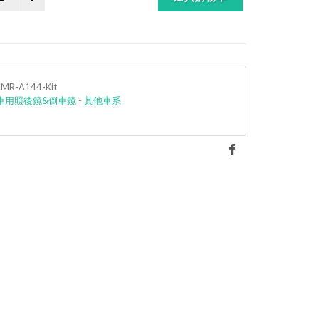
CMR-A144-Kit
車用照後鏡&倒車鏡
-
其他車系