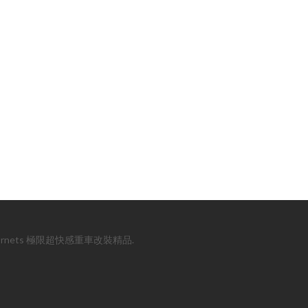
y Madhornets 極限超快感重車改裝精品.