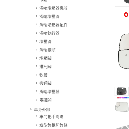
渦輪增壓器機芯
渦輪增壓管
渦輪增壓器配件
渦輪執行器
增壓管
渦輪接頭
增壓閥
排污閥
軟管
旁通閥
渦輪增壓器
電磁閥
車身外部
車門把手周邊
造型飾板和飾條