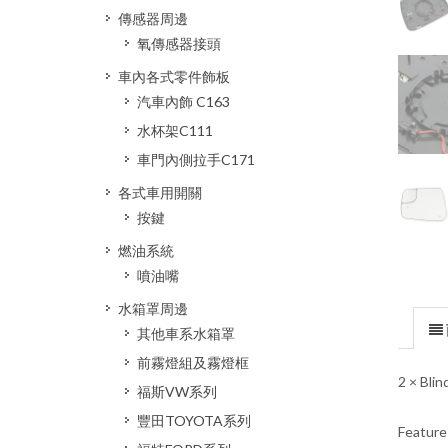
傳感器周邊
氧傳感器接頭
車內各式零件飾板
汽車內飾 C163
水杯架C111
車門內側拉手C171
各式車用開關
按鍵
燃油系統
噴油嘴
水箱罩周邊
其他車系水箱罩
前霧燈組及霧燈框
2 × Bli
福斯VW系列
豐田TOYOTA系列
Feature